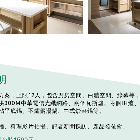
明
方案，上限12人，包含廚房空間、白牆空間、綠幕等
供300M中華電信光纖網路、兩個瓦斯爐、兩個IH爐
沾平底鍋、不鏽鋼湯鍋、中式炒菜鍋等。
播、料理影片拍攝、記者新聞採訪、產品發佈會。
，每小時1500元。