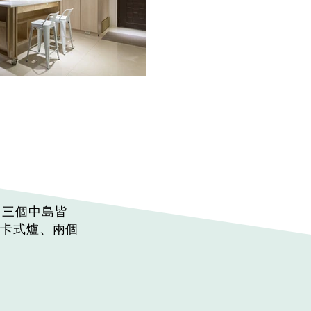
，三個中島皆
、卡式爐、兩個