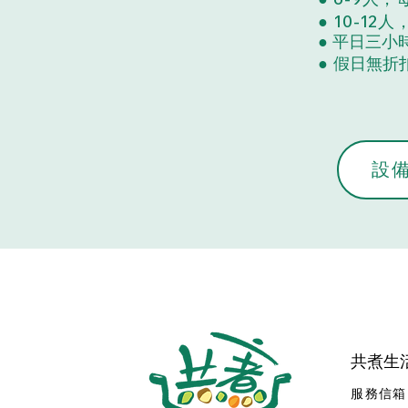
● 10-12
●
平日三小
●
假日無折
設
共煮生
服務信箱