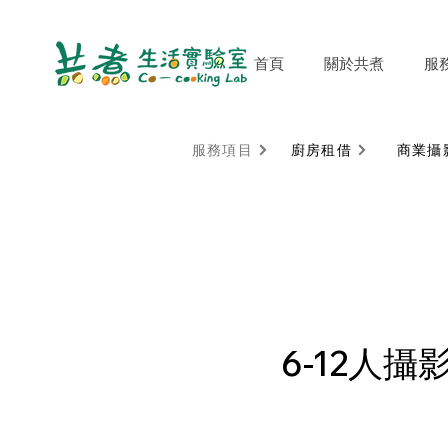
首頁
關於共煮
服
服務項目
廚房租借
商業攝
6-12人攝