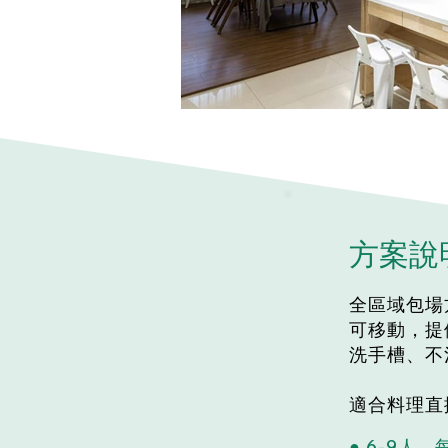
方案說
全區域包場
可移動，提
洗手槽、不
適合料理直
● 6-9人