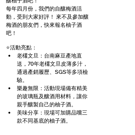
釀柚子酒吧！
每年四月份，我們的自釀梅酒活
動，受到大家好評！ 來不及參加釀
梅酒的朋友們，快來報名柚子酒
吧！
⭐活動亮點：
老欉文旦：台南麻豆產地直
送，70年老欉文旦皮薄多汁，
通過產銷履歷、SGS等多項檢
驗。
樂趣無限：活動現場備有精美
的玻璃瓶及釀酒用材料，讓你
親手釀製自己的柚子酒。
美味分享：現場可加購品嚐三
款不同基底的柚子酒。