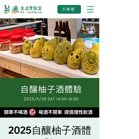
行事曆
2025自釀柚子酒體