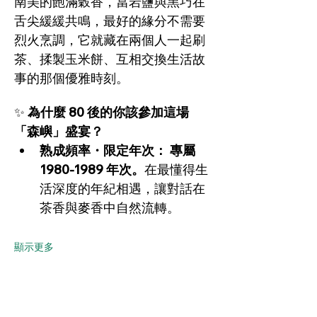
南美的飽滿穀香，當岩鹽與黑巧在
舌尖緩緩共鳴，最好的緣分不需要
烈火烹調，它就藏在兩個人一起刷
茶、揉製玉米餅、互相交換生活故
事的那個優雅時刻。
✨ 
為什麼 80 後的你該參加這場
「森嶼」盛宴？
熟成頻率・限定年次： 專屬 
1980-1989 年次。
在最懂得生
活深度的年紀相遇，讓對話在
茶香與麥香中自然流轉。
顯示更多