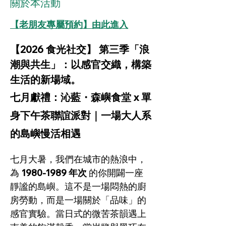
關於本活動
【老朋友專屬預約】由此進入
【2026 食光社交】 第三季「浪
潮與共生」：以感官交織，構築
生活的新場域。 
七月獻禮：沁藍・森嶼食堂 x 單
身下午茶聯誼派對｜一場大人系
的島嶼慢活相遇
七月大暑，我們在城市的熱浪中，
為 
1980-1989 年次
 的你開闢一座
靜謐的島嶼。這不是一場悶熱的廚
房勞動，而是一場關於「品味」的
感官實驗。當日式的微苦茶韻遇上