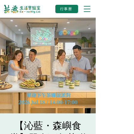
行事曆
【沁藍・森嶼食