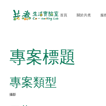
首頁
關於共煮
服
專案標題
專案類型
攝影