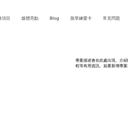
務項目
媒體亮點
Blog
脫單練愛卡
常見問題
專案描述會在此處出現。介紹
程等有用資訊。如要新增專案