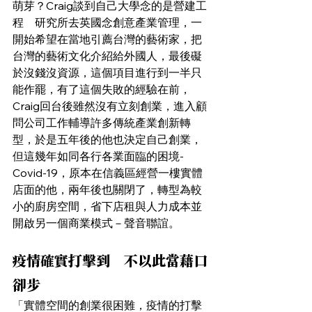
萌芽？Craig談到自己大學念的是營建工
程　研究所去英國念創意產業管理，一
開始希望在當地引薦台灣的藝術家，把
台灣的藝術文化介紹給外國人，最後礙
於沒錢沒資源，這個項目進行到一半只
能作罷，有了這個失敗的經驗在前，
Craig回台後雖然沒有立刻創業，進入顧
問公司工作輔導許多傳統產業創新轉
型，於是五年後的他也決定自己創業，
但這幾年如同各行各業面臨的困境-
Covid-19，原本在信義區經營一樓實體
店面的他，兩年後也關閉了，轉型為較
小的廚房空間，省下店租與人力成本並
開啟另一個商業模式－聲音聯誼。
疫情確實打擊到　不以此當藉口
卻步
「實體空間的創業很困難，疫情的打擊