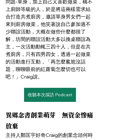
問題-單身，加上自己又喜歡做菜，稱不
上廚師等級的人，於是將這兩樣需求結
合打造共煮廚房，邀請單身男女們一起
來到廚房做菜，他笑著說自己參加過不
少聯誼活動，大概在做些什麼都很了
解，坊間的聯誼活動大多以換桌聯誼為
主，一次活動動輒三四十人，但是在共
煮廚房，只有四男四女，透過一起做菜
的活動進行互動，「再怎麼尷尬沒話
題，聊聊眼前的紅蘿蔔怎麼切也可以
吧！」Craig說。
收聽本次採訪 Podcast
異鄉念書創業萌芽　無資金慘痛
放棄
主持人鄭匡宇好奇Craig的創業念頭何時