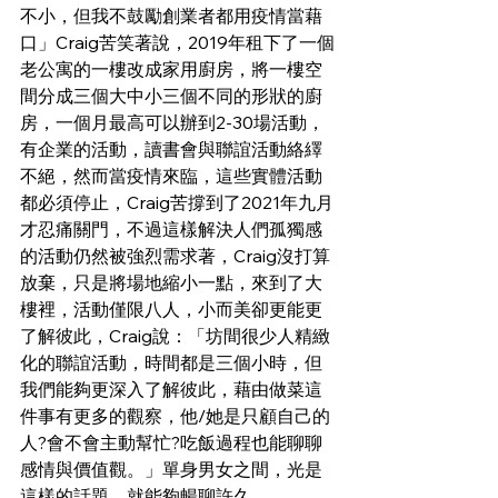
不小，但我不鼓勵創業者都用疫情當藉
口」Craig苦笑著說，2019年租下了一個
老公寓的一樓改成家用廚房，將一樓空
間分成三個大中小三個不同的形狀的廚
房，一個月最高可以辦到2-30場活動，
有企業的活動，讀書會與聯誼活動絡繹
不絕，然而當疫情來臨，這些實體活動
都必須停止，Craig苦撐到了2021年九月
才忍痛關門，不過這樣解決人們孤獨感
的活動仍然被強烈需求著，Craig沒打算
放棄，只是將場地縮小一點，來到了大
樓裡，活動僅限八人，小而美卻更能更
了解彼此，Craig說：「坊間很少人精緻
化的聯誼活動，時間都是三個小時，但
我們能夠更深入了解彼此，藉由做菜這
件事有更多的觀察，他/她是只顧自己的
人?會不會主動幫忙?吃飯過程也能聊聊
感情與價值觀。」單身男女之間，光是
這樣的話題，就能夠暢聊許久。