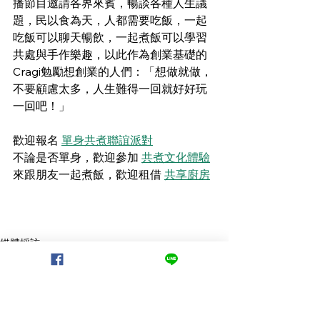
播節目邀請各界來賓，暢談各種人生議
題，民以食為天，人都需要吃飯，一起
吃飯可以聊天暢飲，一起煮飯可以學習
共處與手作樂趣，以此作為創業基礎的
Cragi勉勵想創業的人們：「想做就做，
不要顧慮太多，人生難得一回就好好玩
一回吧！」
歡迎報名 
單身共煮聯誼派對
不論是否單身，歡迎參加 
共煮文化體驗
來跟朋友一起煮飯，歡迎租借 
共享廚房
媒體採訪
創業
查看全部
最新文章