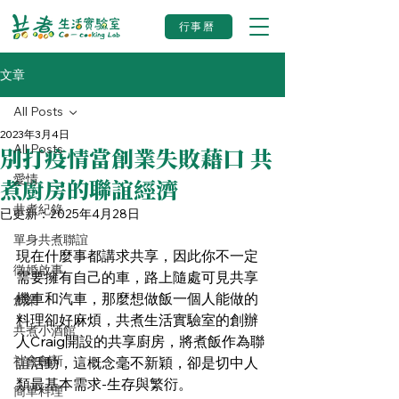
行事曆
文章
All Posts
2023年3月4日
All Posts
別打疫情當創業失敗藉口 共
愛情
煮廚房的聯誼經濟
共煮紀錄
已更新：
2025年4月28日
單身共煮聯誼
現在什麼事都講求共享，因此你不一定
徵婚啟事
需要擁有自己的車，路上隨處可見共享
機車和汽車，那麼想做飯一個人能做的
創業
料理卻好麻煩，共煮生活實驗室的創辦
共煮小酒館
人Craig開設的共享廚房，將煮飯作為聯
社會創新
誼活動，這概念毫不新穎，卻是切中人
類最基本需求-生存與繁衍。
簡單料理