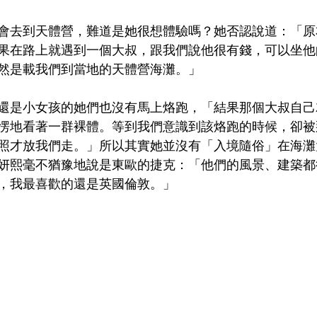
會去到天體營，難道是她很想體驗嗎？她否認說道：「原
果在路上就遇到一個大叔，跟我們說他很有錢，可以坐他
然是載我們到當地的天體營海灘。」
還是小女孩的她們也沒有馬上烙跑，「結果那個大叔自己
愣地看著一群裸體。等到我們意識到該烙跑的時候，卻被
照才放我們走。」所以其實她並沒有「入境隨俗」在海灘
妍熙毫不猶豫地說是東歐的捷克：「他們的風景、建築都
，我最喜歡的還是英國倫敦。」