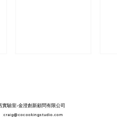
活實驗室-金澄創新顧問有限公司
戀愛教練Lily的愛情陪跑 先從
從餐
校正心態做起
養師
craig@cocookingstudio.com