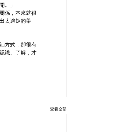
開。」
關係，本來就很
出太逾矩的舉
訕方式，卻很有
認識、了解，才
查看全部