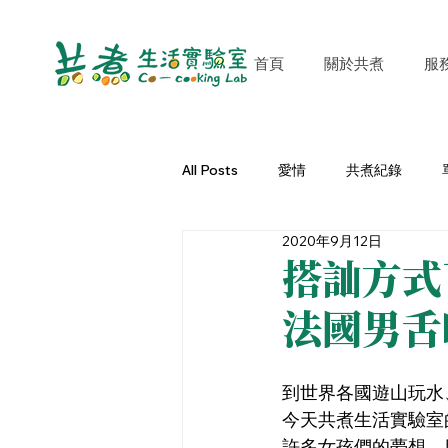
首頁
關於共煮
服
All Posts
愛情
共煮紀錄
2020年9月12日
說書會
Podcast
二手市
搭訕方式
法國男舌
到世界各國遊山玩水
今天共煮生活實驗室
許多女孩們的夢想，