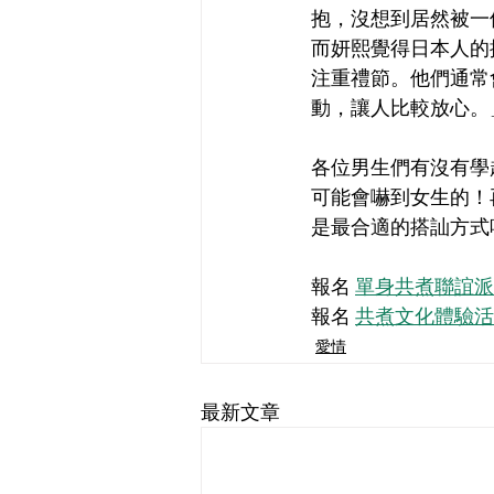
抱，沒想到居然被一
而妍熙覺得日本人的
注重禮節。他們通常
動，讓人比較放心。
各位男生們有沒有學
可能會嚇到女生的！
是最合適的搭訕方式
報名 
單身共煮聯誼派
報名 
共煮文化體驗活
愛情
最新文章