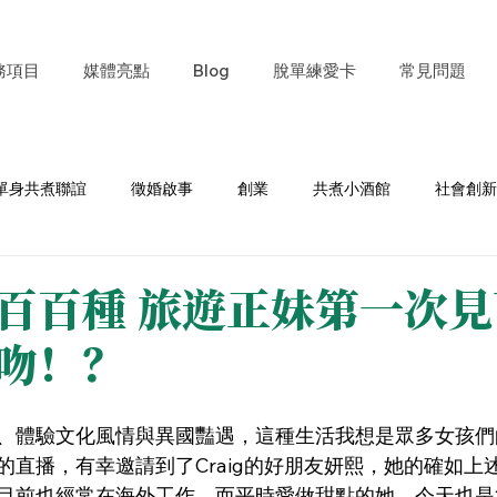
務項目
媒體亮點
Blog
脫單練愛卡
常見問題
單身共煮聯誼
徵婚啟事
創業
共煮小酒館
社會創新
集
旅行
職涯
脫單練愛卡
媒體採訪
百百種 旅遊正妹第一次
吻！？
、體驗文化風情與異國豔遇，這種生活我想是眾多女孩們
的直播，有幸邀請到了Craig的好朋友妍熙，她的確如上
目前也經常在海外工作。而平時愛做甜點的她，今天也是