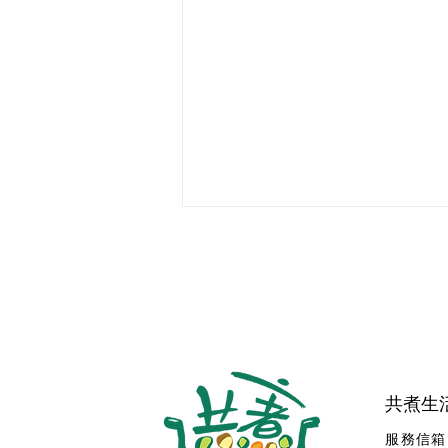
共煮生
「心想事成」怎麼辦到？ 種子
法則四步驟照著做
服務信箱