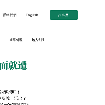
聯絡我們
English
行事曆
簡單料理
地方創生
見面就遭
的夢想吧！
述所說，活出了
第一次嘗試在鏡