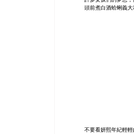
頭前煮白酒蛤蜊義大
不要看妍熙年紀輕輕