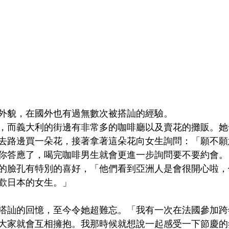
外貌，在國外也有過無數次被搭訕的經驗。
，而義大利的街邊有非常多的咖啡廳以及賣花的攤販。她
去路邊買一朵花，接著拿著這朵花向女生詢問：「願不願
你答應了，喝完咖啡男生就會更進一步詢問要不要約會。
的臉孔有特別的喜好，「他們看到亞洲人是會很開心啦，
歡日本的女生。」
搭訕的回憶，至今令她超難忘。「我有一次在法國參加跨
大家就會互相擁抱。我那時候就想說一起感受一下節慶的